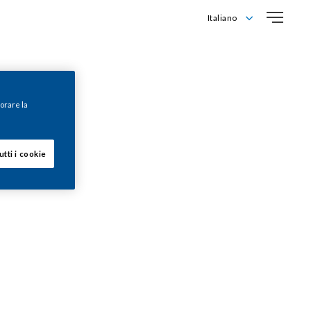
Italiano
English
Italiano
iorare la
utti i cookie