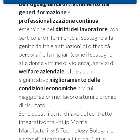
dell’uguaglianza di trattamento tra
generi
,
formazione
e
professionalizzazione continua
,
estensione dei
diritti del lavoratore
, con
particolare riferimento al sostegno alla
genitorialità e a situazioni di difficoltà
personali e famigliari (come il sostegno
alle donne vittime di violenza), servizi di
welfare aziendale
, oltre ad un
significativo
miglioramento delle
condizioni economiche
, tra cui
maggiorazioni nel lavoro a turni e premio
di risultato.
Sono questi i punti chiave del contratto
integrativo tra Philip Morris
Manufacturing & Technology Bologna e i
sindacati di categoria Filctem-Cgil e